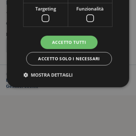
Paolo Berro
Targeting
Funzionalità
Accessibilità digitale, normativa e innovazione.
info@paoloberro.it
Contatto pubblico:
P. IVA:
04927980260
ACCETTO TUTTI
ACCETTO SOLO I NECESSARI
©
2026
Paolo Berro. Tutti i diritti riservati.
MOSTRA DETTAGLI
Dichiarazione di accessibilità
Privacy & Cookie policy
Gestisci cookie
Strettamente necessario
Prestazione
Targeting
Funzionalità
I cookie strettamente necessari consentono
funzionalità del sito Web principale come l'accesso
degli utenti e la gestione dell'account. Il sito Web
non può essere utilizzato correttamente senza i