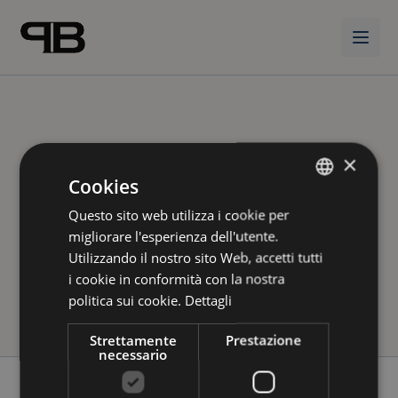
Vai al contenuto principale
404
×
Cookies
Pagina non trovata.
Questo sito web utilizza i cookie per
ITALIAN
migliorare l'esperienza dell'utente.
ITALIAN
Utilizzando il nostro sito Web, accetti tutti
Torna alla home
i cookie in conformità con la nostra
politica sui cookie.
Dettagli
Strettamente
Prestazione
necessario
Piè di pagina