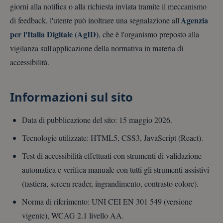
giorni alla notifica o alla richiesta inviata tramite il meccanismo
Provider /
Nome
Scadenza
Descrizione
Agenzia
di feedback, l'utente può inoltrare una segnalazione all'
Dominio
per l'Italia Digitale (AgID)
, che è l'organismo preposto alla
CookieScriptConsent
4
Questo cooki
CookieScript
settimane
viene
.paoloberro.it
vigilanza sull'applicazione della normativa in materia di
2 giorni
utilizzato dal
servizio
accessibilità.
Cookie-
Script.com pe
ricordare le
preferenze di
consenso sui
Informazioni sul sito
cookie dei
visitatori. È
necessario ch
il banner dei
Data di pubblicazione del sito:
15 maggio 2026
.
cookie di
Cookie-
Tecnologie utilizzate: HTML5, CSS3, JavaScript (React).
Script.com
funzioni
correttamente
Test di accessibilità effettuati con strumenti di validazione
Google
automatica e verifica manuale con tutti gli strumenti assistivi
Privacy Policy
(tastiera, screen reader, ingrandimento, contrasto colore).
Norma di riferimento: UNI CEI EN 301 549 (versione
vigente), WCAG 2.1 livello AA.
Provider /
Nome
Scadenza
Descrizione
Dominio