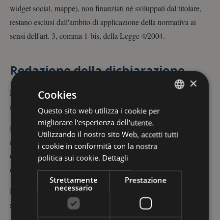
widget social, mappe), non finanziati né sviluppati dal titolare,
restano esclusi dall'ambito di applicazione della normativa ai
sensi dell'art. 3, comma 1-bis, della Legge 4/2004.
Redazione della dichiarazione
×
La presente dichiarazione è stata redatta il
15 maggio 2026
Cookies
autovalutazione
mediante
effettuata dal titolare del sito.
Questo sito web utilizza i cookie per
ITALIAN
migliorare l'esperienza dell'utente.
ITALIAN
La verifica è stata condotta utilizzando strumenti di validazione
Utilizzando il nostro sito Web, accetti tutti
automatica e verifica manuale con tutti gli strumenti assistivi
i cookie in conformità con la nostra
(navigazione da tastiera, screen reader, ingrandimento del testo,
politica sui cookie.
Dettagli
controllo del contrasto colore).
Strettamente
Prestazione
necessario
La dichiarazione sarà rivista a seguito di modifiche sostanziali al
sito e, in ogni caso, almeno una volta all'anno.