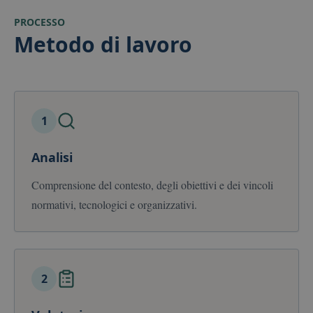
Piwik. Viene
utilizzato per
PROCESSO
aiutare i
proprietari di
Metodo di lavoro
siti Web a
monitorare il
comportament
dei visitatori e
misurare le
prestazioni del
sito. È un
cookie di tipo
1
pattern, in cui i
prefisso _pk_s
è seguito da
una breve seri
Analisi
di numeri e
lettere, che si
ritiene sia un
Comprensione del contesto, degli obiettivi e dei vincoli
codice di
riferimento pe
normativi, tecnologici e organizzativi.
il dominio che
imposta il
cookie.
2