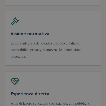
2 giorni
utilizzato dal
servizio
Cookie-
Script.com pe
ricordare le
preferenze di
consenso sui
cookie dei
visitatori. È
necessario ch
Visione normativa
il banner dei
cookie di
Cookie-
Lettura integrata del quadro europeo e italiano:
Script.com
funzioni
accessibilità, privacy, sicurezza, IA e inclusione
correttamente
Google
lavorativa.
Privacy Policy
Provider /
Nome
Scadenza
Descrizione
Dominio
_pk_id.77.6327
www.paoloberro.it
1 anno 1
Questo nome 
Esperienza diretta
mese
cookie è
associato alla
piattaforma di
Anni di lavoro sul campo con aziende, enti pubblici e
analisi web