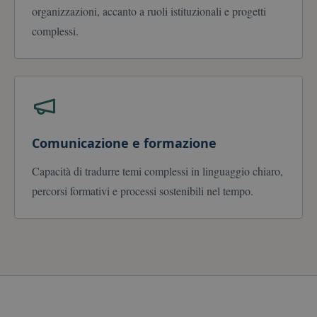
open source
organizzazioni, accanto a ruoli istituzionali e progetti
Piwik. Viene
utilizzato per
complessi.
aiutare i
proprietari di
siti Web a
monitorare il
comportament
dei visitatori e
misurare le
prestazioni del
sito. È un
cookie di tipo
pattern, in cui i
Comunicazione e formazione
prefisso _pk_id
è seguito da
una breve seri
Capacità di tradurre temi complessi in linguaggio chiaro,
di numeri e
lettere, che si
percorsi formativi e processi sostenibili nel tempo.
ritiene sia un
codice di
riferimento pe
il dominio che
imposta il
cookie.
_pk_ses.77.6327
www.paoloberro.it
30
Questo nome 
minuti
cookie è
associato alla
piattaforma di
analisi web
open source