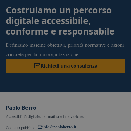
Costruiamo un percorso
digitale accessibile,
conforme e responsabile
Definiamo insieme obiettivi, priorità normative e azioni
concrete per la tua organizzazione.
Richiedi una consulenza
Piè di pagina
Paolo Berro
Accessibilità digitale, normativa e innovazione.
info@paoloberro.it
Contatto pubblico: