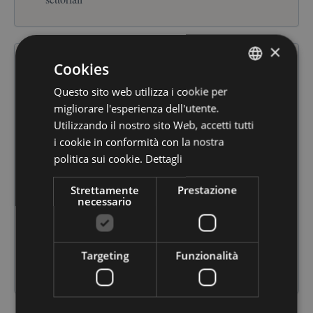
×
Cookies
Questo sito web utilizza i cookie per
ITALIAN
Inclusione lavorativa e
migliorare l'esperienza dell'utente.
ITALIAN
Utilizzando il nostro sito Web, accetti tutti
accomodamenti ragionevoli
i cookie in conformità con la nostra
politica sui cookie.
Dettagli
Adempimenti Legge 68/99 e obblighi correlati
Strettamente
Prestazione
Selezione, inserimento e valorizzazione di persone
necessario
con disabilità
Accomodamenti ragionevoli su postazioni e processi
Targeting
Funzionalità
Formazione e sensibilizzazione dei team